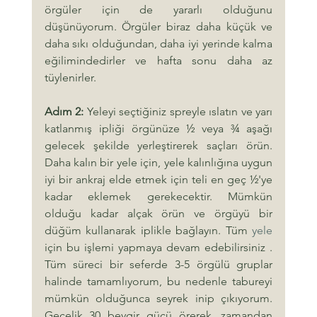
örgüler için de yararlı olduğunu 
düşünüyorum. Örgüler biraz daha küçük ve 
daha sıkı olduğundan, daha iyi yerinde kalma 
eğilimindedirler ve hafta sonu daha az 
tüylenirler.
Adım 2:
 Yeleyi seçtiğiniz spreyle ıslatın ve yarı 
katlanmış ipliği örgünüze ½ veya ¾ aşağı 
gelecek şekilde yerleştirerek saçları örün. 
Daha kalın bir yele için, yele kalınlığına uygun 
iyi bir ankraj elde etmek için teli en geç ½'ye 
kadar eklemek gerekecektir. Mümkün 
olduğu kadar alçak örün ve örgüyü bir 
düğüm kullanarak iplikle bağlayın. Tüm 
yele
için bu işlemi yapmaya devam edebilirsiniz . 
Tüm süreci bir seferde 3-5 örgülü gruplar 
halinde tamamlıyorum, bu nedenle tabureyi 
mümkün olduğunca seyrek inip çıkıyorum. 
Gecelik 30 beygir gücü örerek, zamandan 