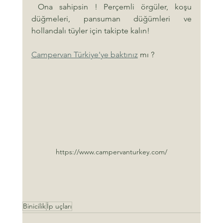
 Ona sahipsin ! Perçemli örgüler, koşu 
düğmeleri, pansuman düğümleri ve 
hollandalı tüyler için takipte kalın!
Campervan Türkiye'ye baktınız
 mı ?
https://www.campervanturkey.com/
Binicilik
İp uçları