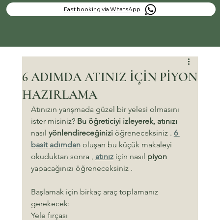
Fast booking via WhatsApp
6 ADIMDA ATINIZ İÇİN PİYON
HAZIRLAMA
Atınızın yarışmada güzel bir yelesi olmasını 
ister misiniz? 
Bu öğreticiyi izleyerek, atınızı
nasıl 
yönlendireceğinizi
 öğreneceksiniz . 
6 
basit adımdan
 oluşan bu küçük makaleyi 
okuduktan sonra , 
atınız
 için nasıl 
piyon
yapacağınızı öğreneceksiniz .
Başlamak için birkaç araç toplamanız 
gerekecek:
Yele fırçası