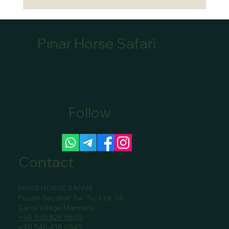
Pınar Horse Safari
Follow
ATINIZ İÇİN DOĞAL BİR ENFLAMATUAR
ÖNLEYİCİ YAPIN
Contact
PINAR HORSE SAFARI
Puzzle Seyahat Tur. Tic. Ltd. Sti
Çamlı Village Marmaris
+90 545 828 5800
+90 546 438 0545