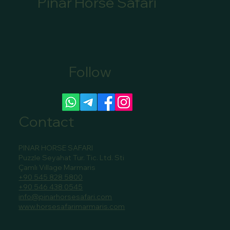
Pınar Horse Safari
Follow
Canoe Tour Bookings Marmaris: Book Your
Scenic Canoe Tour in Marmaris
Contact
PINAR HORSE SAFARI
Puzzle Seyahat Tur. Tic. Ltd. Sti
Çamlı Village Marmaris
+90 545 828 5800
+90 546 438 0545
info@pinarhorsesafari.com
www.horsesafarimarmaris.com