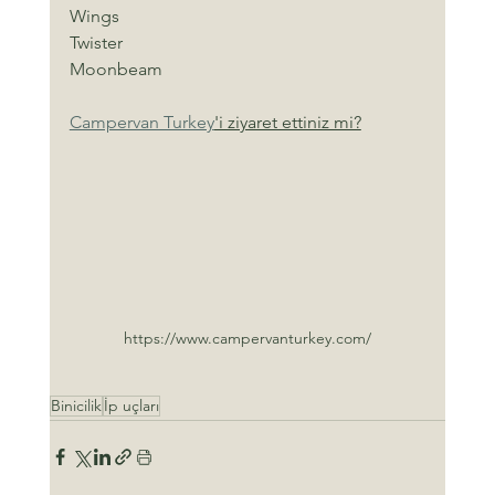
Wings
Twister
Moonbeam
Campervan Turkey
'i ziyaret ettiniz mi?
https://www.campervanturkey.com/
Binicilik
İp uçları