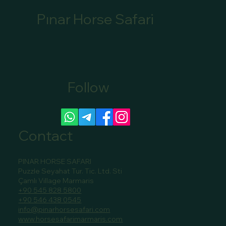
Pınar Horse Safari
Follow
Canoe Tour Bookings Marmaris: Book Your
Scenic Canoe Tour in Marmaris
Contact
PINAR HORSE SAFARI
Puzzle Seyahat Tur. Tic. Ltd. Sti
Çamlı Village Marmaris
+90 545 828 5800
+90 546 438 0545
info@pinarhorsesafari.com
www.horsesafarimarmaris.com