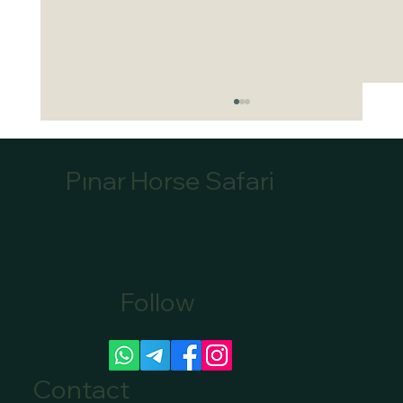
Pınar Horse Safari
Follow
Canoe Tour Bookings Marmaris: Book Your
Scenic Canoe Tour in Marmaris
Contact