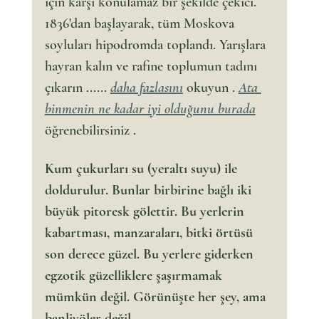
için karşı konulamaz bir şekilde çekici. 
1836'dan başlayarak, tüm Moskova 
soyluları hipodromda toplandı. Yarışlara 
hayran kalın ve rafine toplumun tadını 
çıkarın ...... 
daha fazlasını
 okuyun . 
Ata 
binmenin ne kadar iyi olduğunu burada
öğrenebilirsiniz .
Kum çukurları su (yeraltı suyu) ile 
doldurulur. Bunlar birbirine bağlı iki 
büyük pitoresk gölettir. Bu yerlerin 
kabartması, manzaraları, bitki örtüsü 
son derece güzel. Bu yerlere giderken 
egzotik güzelliklere şaşırmamak 
mümkün değil. Görünüşte her şey, ama 
banliyöler değil.