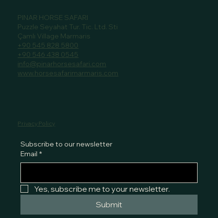
PINAR HORSE SAFARI
Puzzle Seyahat Tur. Tic. Ltd. Sti
Çamlı Village Marmaris
+90 545 828 5800
+90 546 438 0545
info@pinarhorsesafari.com
www.horsesafarimarmaris.com
Privacy Policy
Subscribe to our newsletter
Email
*
Yes, subscribe me to your newsletter.
Submit